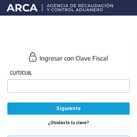
Portal
principal
de
ARCA
Ingresar con Clave Fiscal
CUIT/CUIL
¿Olvidaste tu clave?