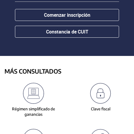
contenido.
or
hovering
Comenzar inscripción
the
mouse
pointer
Constancia de CUIT
over
images.
Use
the
tabs
or
MÁS CONSULTADOS
the
previous
and
next
buttons
to
Régimen simplificado de
Clave fiscal
change
ganancias
the
displayed