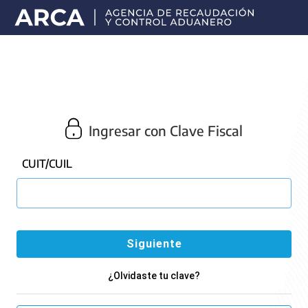
Portal
principal
de
ARCA
Ingresar con Clave Fiscal
CUIT/CUIL
¿Olvidaste tu clave?