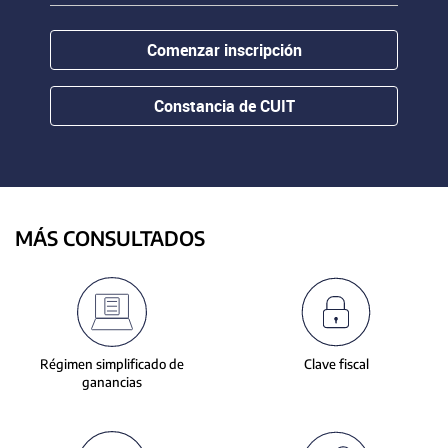
contenido.
or
hovering
Comenzar inscripción
the
mouse
pointer
Constancia de CUIT
over
images.
Use
the
tabs
or
MÁS CONSULTADOS
the
previous
and
next
buttons
to
Régimen simplificado de
Clave fiscal
change
ganancias
the
displayed