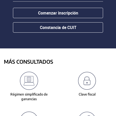
contenido.
or
hovering
Comenzar inscripción
the
mouse
pointer
Constancia de CUIT
over
images.
Use
the
tabs
or
MÁS CONSULTADOS
the
previous
and
next
buttons
to
Régimen simplificado de
Clave fiscal
change
ganancias
the
displayed