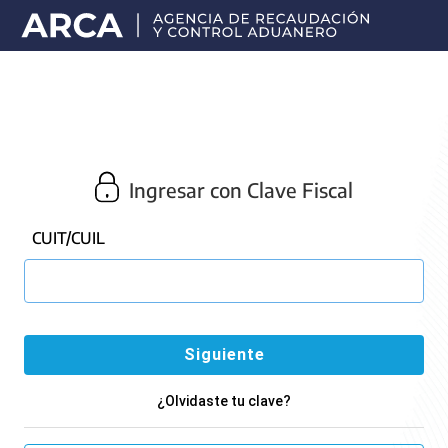
Portal
principal
de
ARCA
Ingresar con Clave Fiscal
CUIT/CUIL
¿Olvidaste tu clave?