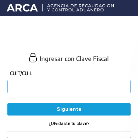
Portal
principal
de
ARCA
Ingresar con Clave Fiscal
CUIT/CUIL
¿Olvidaste tu clave?