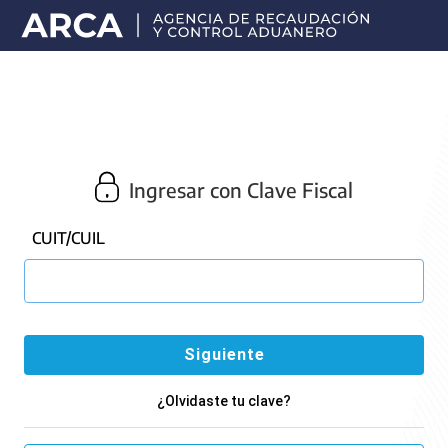
Portal
principal
de
ARCA
Ingresar con Clave Fiscal
CUIT/CUIL
¿Olvidaste tu clave?