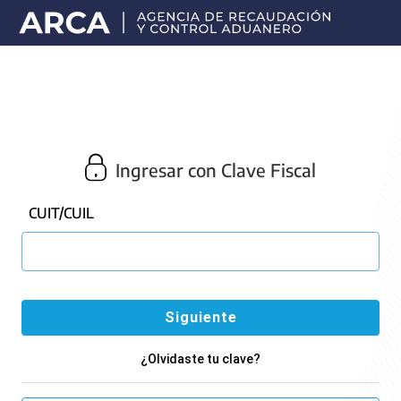
Portal
principal
de
ARCA
Ingresar con Clave Fiscal
CUIT/CUIL
¿Olvidaste tu clave?