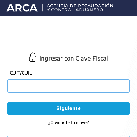
Portal
principal
de
ARCA
Ingresar con Clave Fiscal
CUIT/CUIL
¿Olvidaste tu clave?