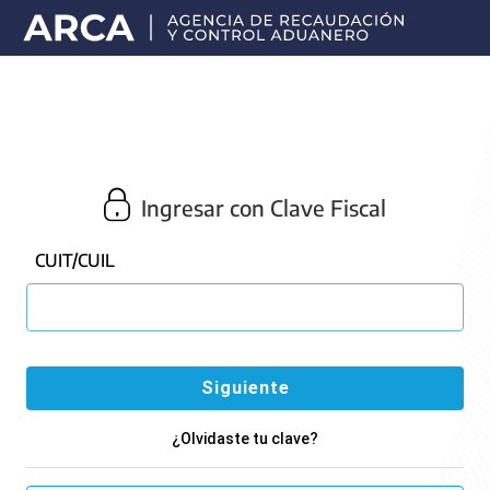
Portal
principal
de
ARCA
Ingresar con Clave Fiscal
CUIT/CUIL
¿Olvidaste tu clave?