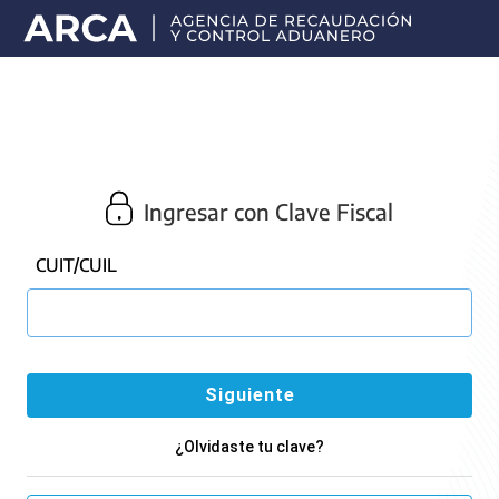
Portal
principal
de
ARCA
Ingresar con Clave Fiscal
CUIT/CUIL
¿Olvidaste tu clave?