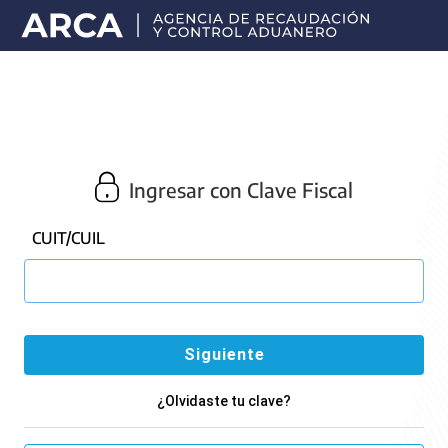
Portal
principal
de
ARCA
Ingresar con Clave Fiscal
CUIT/CUIL
¿Olvidaste tu clave?