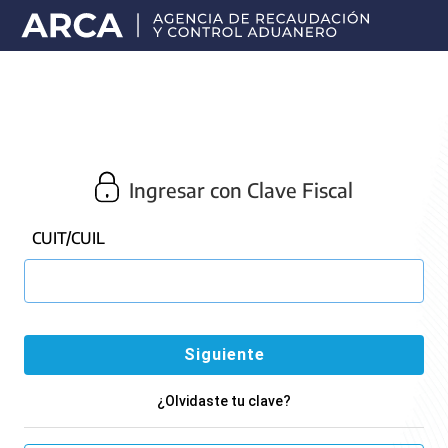
Portal
principal
de
ARCA
Ingresar con Clave Fiscal
CUIT/CUIL
¿Olvidaste tu clave?