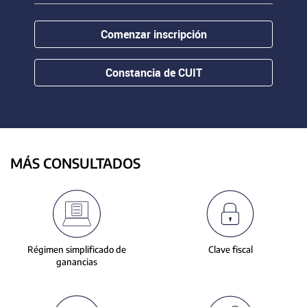
contenido.
or
hovering
Comenzar inscripción
the
mouse
pointer
Constancia de CUIT
over
images.
Use
the
tabs
or
MÁS CONSULTADOS
the
previous
and
next
buttons
to
Régimen simplificado de
Clave fiscal
change
ganancias
the
displayed