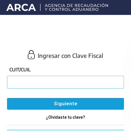
Portal
principal
de
ARCA
Ingresar con Clave Fiscal
CUIT/CUIL
¿Olvidaste tu clave?