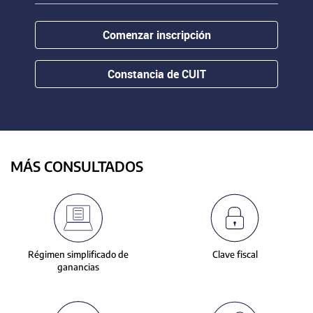
contenido.
or
hovering
Comenzar inscripción
the
mouse
pointer
Constancia de CUIT
over
images.
Use
the
tabs
or
MÁS CONSULTADOS
the
previous
and
next
buttons
to
Régimen simplificado de
Clave fiscal
change
ganancias
the
displayed