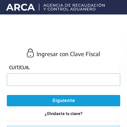
Portal
principal
de
ARCA
Ingresar con Clave Fiscal
CUIT/CUIL
¿Olvidaste tu clave?