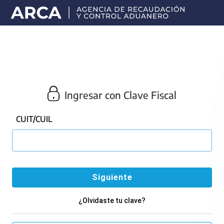
Portal
principal
de
ARCA
Ingresar con Clave Fiscal
CUIT/CUIL
¿Olvidaste tu clave?