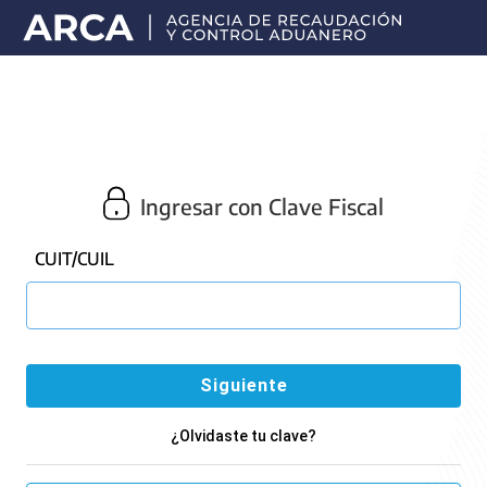
Portal
principal
de
ARCA
Ingresar con Clave Fiscal
CUIT/CUIL
¿Olvidaste tu clave?