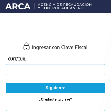
Portal
principal
de
ARCA
Ingresar con Clave Fiscal
CUIT/CUIL
¿Olvidaste tu clave?