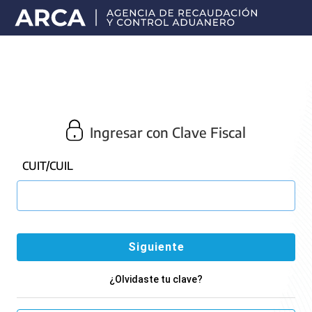
Portal
principal
de
ARCA
Ingresar con Clave Fiscal
CUIT/CUIL
¿Olvidaste tu clave?