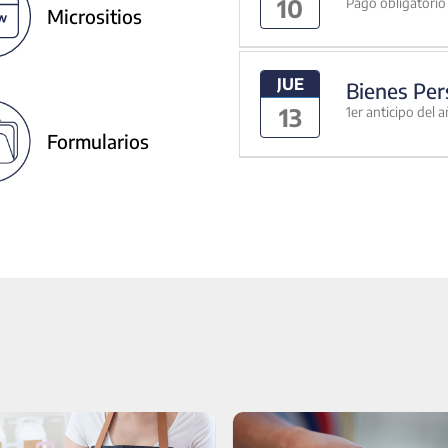
10
Pago obligatorio 
Micrositios
JUE
Bienes Per
13
1er anticipo del 
Formularios