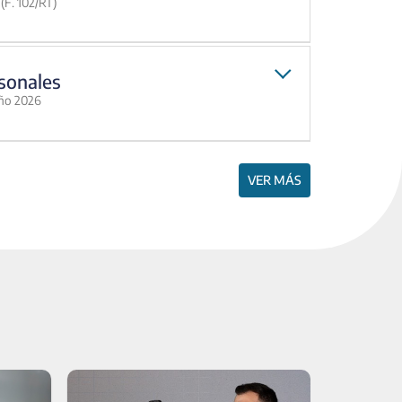
(F. 102/RT)
sonales
año 2026
VER MÁS