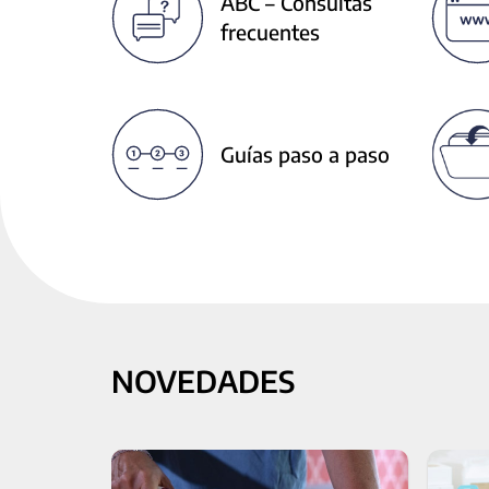
ABC – Consultas
next
frecuentes
buttons
to
change
the
displayed
Guías paso a paso
slide.
NOVEDADES