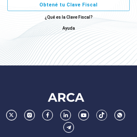
Obtené tu Clave Fiscal
¿Qué es la Clave Fiscal?
Ayuda
Footer
AFIP
Ir
Conocer
Visitar
Dirigirme
Navegar
Navegar
Whatsa
la
la
la
a
a
a
Telegram
pagina
pagina
pagina
la
la
la
de
de
de
pagina
pagina
pagina