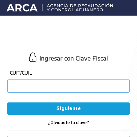
Portal
principal
de
ARCA
Ingresar con Clave Fiscal
CUIT/CUIL
¿Olvidaste tu clave?