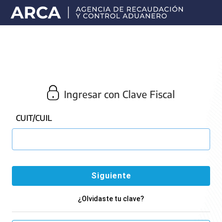
Portal
principal
de
ARCA
Ingresar con Clave Fiscal
CUIT/CUIL
¿Olvidaste tu clave?