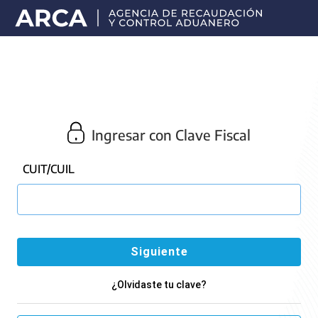
Portal
principal
de
ARCA
Ingresar con Clave Fiscal
CUIT/CUIL
¿Olvidaste tu clave?