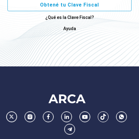
Obtené tu Clave Fiscal
¿Qué es la Clave Fiscal?
Ayuda
Footer
AFIP
Ir
Conocer
Visitar
Dirigirme
Navegar
Navegar
Whatsa
la
la
la
a
a
a
Telegram
pagina
pagina
pagina
la
la
la
de
de
de
pagina
pagina
pagina