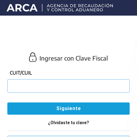
Portal
principal
de
ARCA
Ingresar con Clave Fiscal
CUIT/CUIL
¿Olvidaste tu clave?