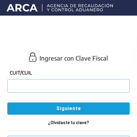
Portal
principal
de
ARCA
Ingresar con Clave Fiscal
CUIT/CUIL
¿Olvidaste tu clave?