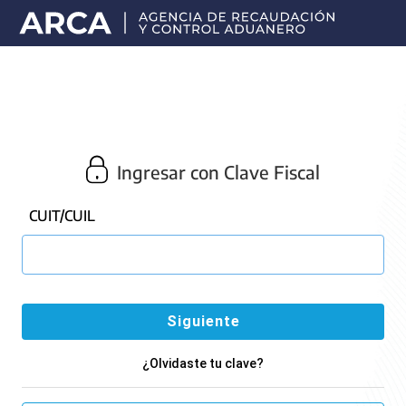
Portal
principal
de
ARCA
Ingresar con Clave Fiscal
CUIT/CUIL
¿Olvidaste tu clave?