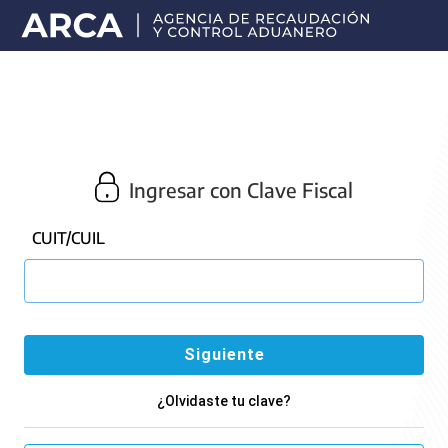
Portal
principal
de
ARCA
Ingresar con Clave Fiscal
CUIT/CUIL
¿Olvidaste tu clave?