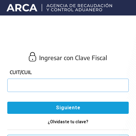
Portal
principal
de
ARCA
Ingresar con Clave Fiscal
CUIT/CUIL
¿Olvidaste tu clave?