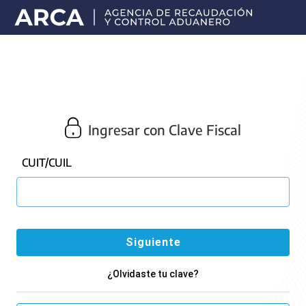
Portal
principal
de
ARCA
Ingresar con Clave Fiscal
CUIT/CUIL
¿Olvidaste tu clave?