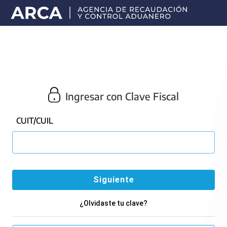
Portal
principal
de
ARCA
Ingresar con Clave Fiscal
CUIT/CUIL
¿Olvidaste tu clave?