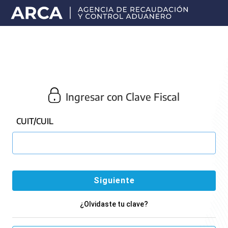
Portal
principal
de
ARCA
Ingresar con Clave Fiscal
CUIT/CUIL
¿Olvidaste tu clave?