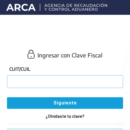
Portal
principal
de
ARCA
Ingresar con Clave Fiscal
CUIT/CUIL
¿Olvidaste tu clave?