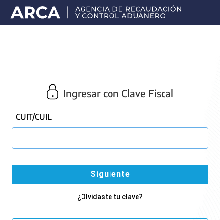
Portal
principal
de
ARCA
Ingresar con Clave Fiscal
CUIT/CUIL
¿Olvidaste tu clave?