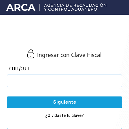
Portal
principal
de
ARCA
Ingresar con Clave Fiscal
CUIT/CUIL
¿Olvidaste tu clave?