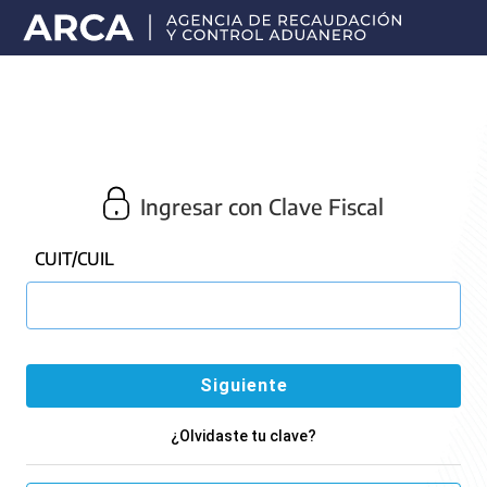
Portal
principal
de
ARCA
Ingresar con Clave Fiscal
CUIT/CUIL
¿Olvidaste tu clave?