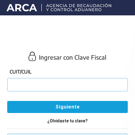
Portal
principal
de
ARCA
Ingresar con Clave Fiscal
CUIT/CUIL
¿Olvidaste tu clave?